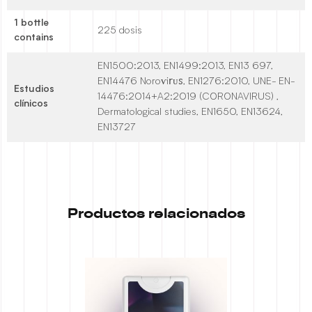
1 bottle
225 dosis
contains
EN1500:2013, EN1499:2013, EN13 697,
EN14476 Noroѵi𝗋ᴜꮪ, EN1276:2010, UNE- EN-
Estudios
14476:2014+A2:2019 (C0R0NAVlRUS) ,
clínicos
Dermatological studies, EN1650, EN13624,
EN13727
Productos relacionados