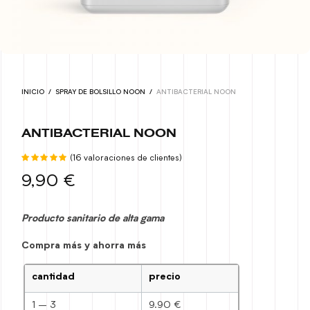
INICIO
/
SPRAY DE BOLSILLO NOON
/
ANTIBACTERIAL NOON
ANTIBACTERIAL NOON
Valorado
(
16
valoraciones de clientes)
sobre 5
9,90
€
basado
en
16
puntuaciones
Producto sanitario de alta gama
de
clientes
Compra más y ahorra más
cantidad
precio
1 – 3
9.90 €